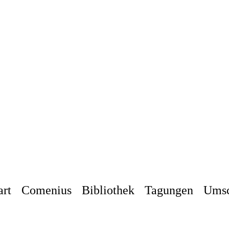
Herzlich willkommen
bei der Comenius-Forschungsstelle, Alfte
art
Comenius
Bibliothek
Tagungen
Ums